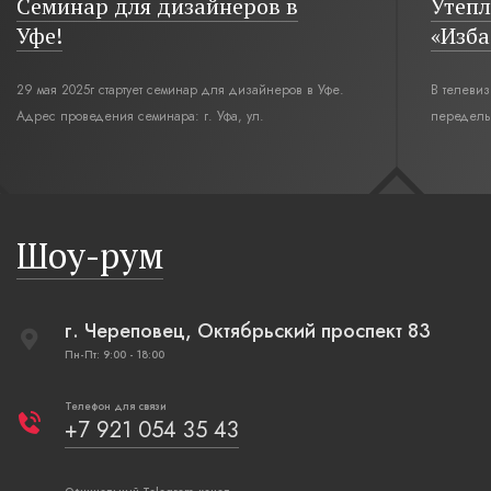
Семинар для дизайнеров в
Утепл
Уфе!
«Изба
29 мая 2025г стартует семинар для дизайнеров в Уфе.
В телеви
Адрес проведения семинара: г. Уфа, ул.
переделы
Революционная,12. Время начала семинара 10:00.
интерьер
современн
бревенча
русская п
Шоу-рум
плетеные
г. Череповец, Октябрьский проспект 83
Пн-Пт: 9:00 - 18:00
Телефон для связи
+7 921 054 35 43