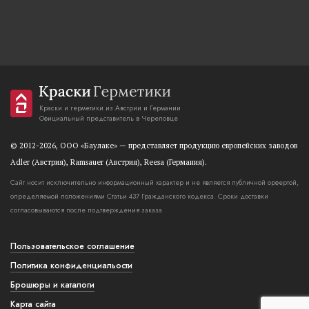
Краски и герметики из Австрии и Германии
Официальный представитель в Череповце
© 2012-2026, OOO «Баулаке» — представляет продукцию европейских заводов
Adler (Австрия), Ramsauer (Австрия), Reesa (Германия).
Сайт носит исключительно информационный характер и не является публичной орфертой,
определяемой положениями Статьи 437 Гражданского кодекса. Сроки доставки
согласовываются после подтверждения заказа
Пользовательское соглашение
Политика конфиденциальости
Брошюры и каталоги
Карта сайта