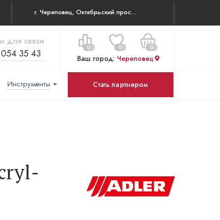
г. Череповец, Октябрьский проспект 83
н для связи
0
0
0
 054 35 43
Ваш город:
Череповец
Инструменты
Стать партнером
Цена за все:
Перейти в корзину
0 ₽
cryl-