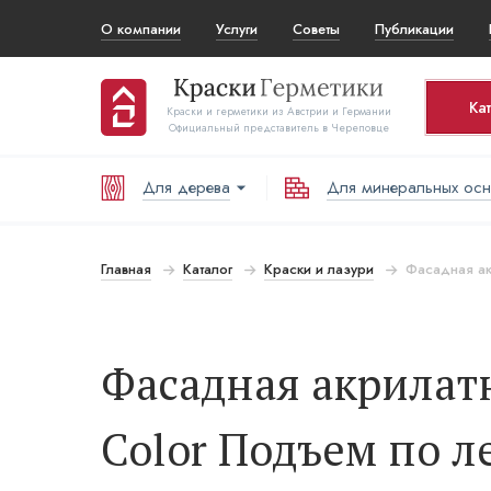
О компании
Услуги
Советы
Публикации
Ка
Краски и герметики из Австрии и Германии
Официальный представитель в Череповце
Для дерева
Для минеральных ос
Корз
То
Главная
Каталог
Краски и лазури
Фасадная акр
В
Фасадная акрилатна
Color Подъем по л