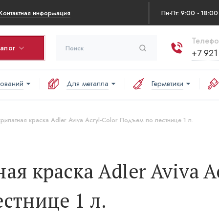
Контактная информация
Пн-Пт: 9:00 - 18:00
Телефо
талог
+7 921
нований
Для металла
Герметики
ина
варов в корзине:
илатная краска Adler Aviva Acryl-Color Подъем по лестнице 1 л.
аша корзина пуста
я краска Adler Aviva A
естнице 1 л.