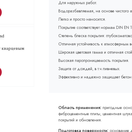
Для наружных работ.
Водоразбавляемая, на основе чистого а
Легко и просто наносится.
Покрытие соответствует нормам DIN EN 
Степень блеска покрытия: глубокоматово
und
Отличная устойчивость к атмосферным в
с кварцевым
Широкая цветовая гамма и отличная стой
Высокая паропроницаемость покрытия.
Защита от дождей, в т.ч ливневых.
Эффективно и надежно защищает бетон 
Область применения:
пригодные основ
фиброцементные плиты, цементная штука
покрытий и обновления.
Подготовка поверхности:
основание д