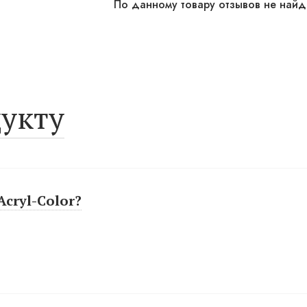
По данному товару отзывов не най
укту
cryl-Color?