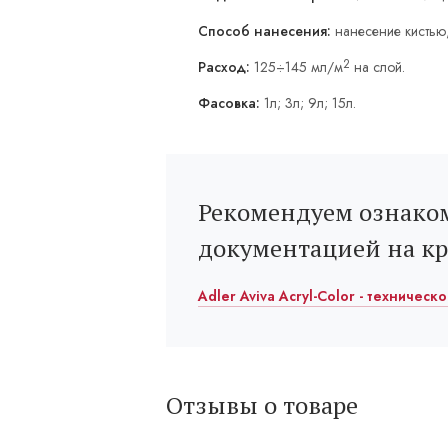
Способ нанесения:
нанесение кистью
2
Расход:
125÷145 мл/м
на слой.
Фасовка:
1л; 3л; 9л; 15л.
Рекомендуем ознаком
документацией на к
Adler Aviva Acryl-Color - техническ
Отзывы о товаре