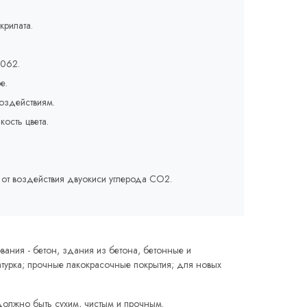
крилата.
1062.
е.
оздействиям.
кость цвета.
от воздействия двуокиси углерода СО2.
ания - бетон, здания из бетона, бетонные и
турка; прочные лакокрасочные покрытия; для новых
олжно быть сухим, чистым и прочным.