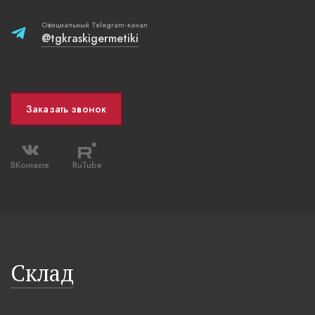
Официальный Telegram-канал
@tgkraskigermetiki
Заказать звонок
ВКонтакте
RuTube
Склад