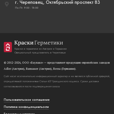
г. Череповец, Октябрьский проспект 83
Пн-Пт: 9:00 - 18:00
Краски и герметики из Австрии и Германии
Официальный представитель в Череповце
© 2012-2026, OOO «Баулаке» — представляет продукцию европейских заводов
Adler (Австрия), Ramsauer (Австрия), Reesa (Германия).
Сайт носит исключительно информационный характер и не является публичной орфертой,
определяемой положениями Статьи 437 Гражданского кодекса. Сроки доставки
согласовываются после подтверждения заказа
Пользовательское соглашение
Политика конфиденциальости