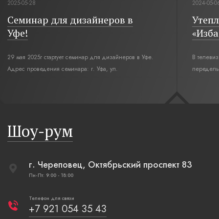
2025-05-28
2024-05-0
Семинар для дизайнеров в
Утепл
Уфе!
«Изба
29 мая 2025г стартует семинар для дизайнеров в Уфе.
В телеви
Адрес проведения семинара: г. Уфа, ул.
переделы
Революционная,12. Время начала семинара 10:00.
интерьер
современн
бревенча
русская п
Шоу-рум
плетеные
г. Череповец, Октябрьский проспект 83
Пн-Пт: 9:00 - 18:00
Телефон для связи
+7 921 054 35 43