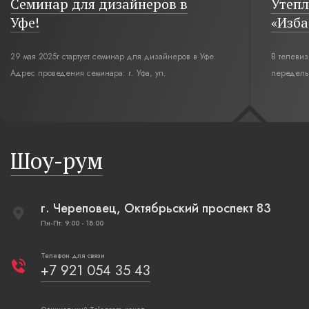
Семинар для дизайнеров в
Утепл
Уфе!
«Изба
29 мая 2025г стартует семинар для дизайнеров в Уфе.
В телеви
Адрес проведения семинара: г. Уфа, ул.
переделы
Революционная,12. Время начала семинара 10:00.
интерьер
современн
бревенча
русская п
Шоу-рум
плетеные
г. Череповец, Октябрьский проспект 83
Пн-Пт: 9:00 - 18:00
Телефон для связи
+7 921 054 35 43