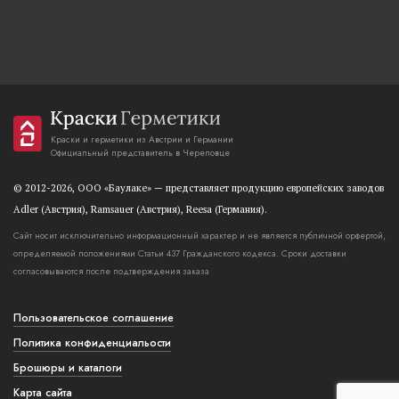
Краски и герметики из Австрии и Германии
Официальный представитель в Череповце
© 2012-2026, OOO «Баулаке» — представляет продукцию европейских заводов
Adler (Австрия), Ramsauer (Австрия), Reesa (Германия).
Сайт носит исключительно информационный характер и не является публичной орфертой,
определяемой положениями Статьи 437 Гражданского кодекса. Сроки доставки
согласовываются после подтверждения заказа
Пользовательское соглашение
Политика конфиденциальости
Брошюры и каталоги
Карта сайта