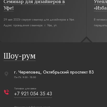
Семинар для дизайнеров в
Утепл
Уфе!
«Изба
29 мая 2025г стартует семинар для дизайнеров в Уфе.
В телеви
Адрес проведения семинара: г. Уфа, ул.
переделы
Революционная,12. Время начала семинара 10:00.
интерьер
современн
бревенча
русская п
Шоу-рум
плетеные
г. Череповец, Октябрьский проспект 83
Пн-Пт: 9:00 - 18:00
Телефон для связи
+7 921 054 35 43