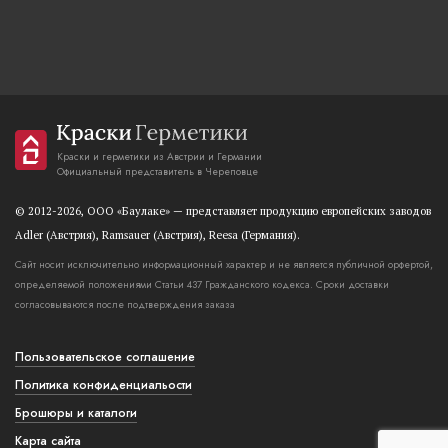
Краски и герметики из Австрии и Германии
Официальный представитель в Череповце
© 2012-2026, OOO «Баулаке» — представляет продукцию европейских заводов
Adler (Австрия), Ramsauer (Австрия), Reesa (Германия).
Сайт носит исключительно информационный характер и не является публичной орфертой,
определяемой положениями Статьи 437 Гражданского кодекса. Сроки доставки
согласовываются после подтверждения заказа
Пользовательское соглашение
Политика конфиденциальости
Брошюры и каталоги
Карта сайта