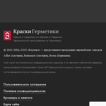
Краски и герметики из Австрии и Германии
Официальный представитель в Череповце
© 2012-2026, OOO «Баулаке» — представляет продукцию европейских заводов
Adler (Австрия), Ramsauer (Австрия), Reesa (Германия).
Сайт носит исключительно информационный характер и не является публичной орфертой,
определяемой положениями Статьи 437 Гражданского кодекса. Сроки доставки
согласовываются после подтверждения заказа
Пользовательское соглашение
Политика конфиденциальости
Брошюры и каталоги
Карта сайта