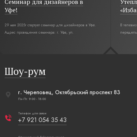
Семинар для дизайнеров в
Утепл
Уфе!
«Изба
29 мая 2025г стартует семинар для дизайнеров в Уфе.
В телеви
Адрес проведения семинара: г. Уфа, ул.
переделы
Революционная,12. Время начала семинара 10:00.
интерьер
современн
бревенча
русская п
Шоу-рум
плетеные
г. Череповец, Октябрьский проспект 83
Пн-Пт: 9:00 - 18:00
Телефон для связи
+7 921 054 35 43