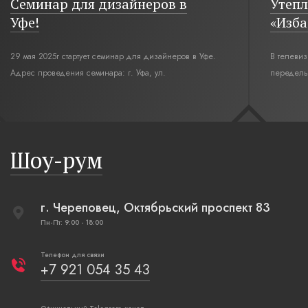
Семинар для дизайнеров в
Утепл
Уфе!
«Изба
29 мая 2025г стартует семинар для дизайнеров в Уфе.
В телеви
Адрес проведения семинара: г. Уфа, ул.
переделы
Революционная,12. Время начала семинара 10:00.
интерьер
современн
бревенча
русская п
Шоу-рум
плетеные
г. Череповец, Октябрьский проспект 83
Пн-Пт: 9:00 - 18:00
Телефон для связи
+7 921 054 35 43