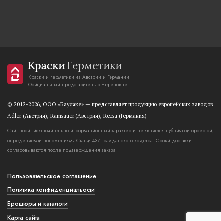
Краски и герметики из Австрии и Германии
Официальный представитель в Череповце
© 2012-2026, OOO «Баулаке» — представляет продукцию европейских заводов
Adler (Австрия), Ramsauer (Австрия), Reesa (Германия).
Сайт носит исключительно информационный характер и не является публичной орфертой,
определяемой положениями Статьи 437 Гражданского кодекса. Сроки доставки
согласовываются после подтверждения заказа
Пользовательское соглашение
Политика конфиденциальости
Брошюры и каталоги
Карта сайта