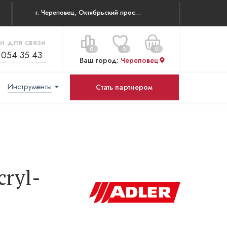
г. Череповец, Октябрьский проспект 83
н для связи
0
0
0
 054 35 43
Ваш город:
Череповец
Инструменты
Стать партнером
Цена за все:
Перейти в корзину
0 ₽
cryl-