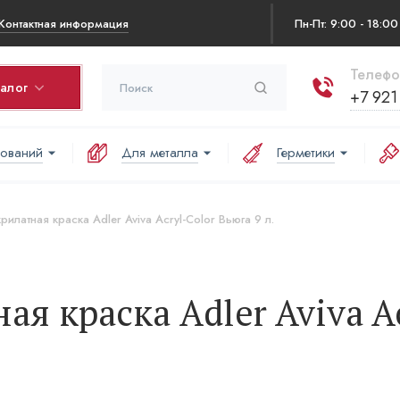
Контактная информация
Пн-Пт: 9:00 - 18:00
Телефо
талог
+7 921
нований
Для металла
Герметики
ина
варов в корзине:
илатная краска Adler Aviva Acryl-Color Вьюга 9 л.
аша корзина пуста
я краска Adler Aviva A