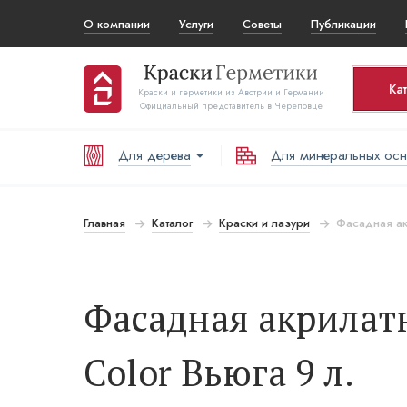
О компании
Услуги
Советы
Публикации
Ка
Краски и герметики из Австрии и Германии
Официальный представитель в Череповце
Для дерева
Для минеральных ос
Корз
То
Главная
Каталог
Краски и лазури
Фасадная акр
В
Фасадная акрилатна
Color Вьюга 9 л.