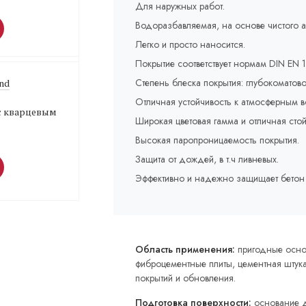
Для наружных работ.
Водоразбавляемая, на основе чистого а
Легко и просто наносится.
Покрытие соответствует нормам DIN EN 
Степень блеска покрытия: глубокоматово
und
Отличная устойчивость к атмосферным в
с кварцевым
Широкая цветовая гамма и отличная стой
Высокая паропроницаемость покрытия.
Защита от дождей, в т.ч ливневых.
Эффективно и надежно защищает бетон 
Область применения:
пригодные основ
фиброцементные плиты, цементная штука
покрытий и обновления.
Подготовка поверхности:
основание д