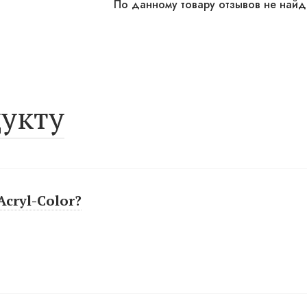
По данному товару отзывов не най
укту
cryl-Color?