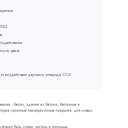
крилата.
1062.
е.
оздействиям.
кость цвета.
от воздействия двуокиси углерода СО2.
ания - бетон, здания из бетона, бетонные и
турка; прочные лакокрасочные покрытия; для новых
олжно быть сухим, чистым и прочным.