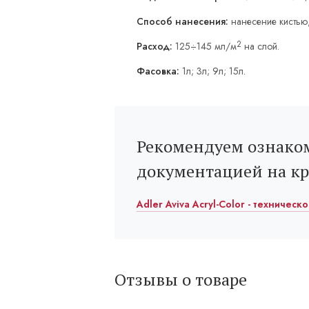
Способ нанесения:
нанесение кистью
2
Расход:
125÷145 мл/м
на слой.
Фасовка:
1л; 3л; 9л; 15л.
Рекомендуем ознаком
документацией на к
Adler Aviva Acryl-Color - техническ
Отзывы о товаре