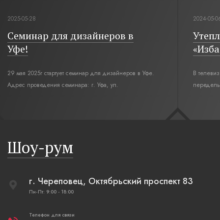
2025-05-28
2024-05-0
Семинар для дизайнеров в
Утепл
Уфе!
«Изба
29 мая 2025г стартует семинар для дизайнеров в Уфе.
В телеви
Адрес проведения семинара: г. Уфа, ул.
переделы
Революционная,12. Время начала семинара 10:00.
интерьер
современн
бревенча
русская п
Шоу-рум
плетеные
г. Череповец, Октябрьский проспект 83
Пн-Пт: 9:00 - 18:00
Телефон для связи