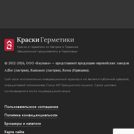
Краски и герметики из Австрии и Германии
Официальный представитель в Череповце
© 2012-2026, OOO «Баулаке» — представляет продукцию европейских заводов
Adler (Австрия), Ramsauer (Австрия), Reesa (Германия).
Сайт носит исключительно информационный характер и не является публичной орфертой,
определяемой положениями Статьи 437 Гражданского кодекса. Сроки доставки
согласовываются после подтверждения заказа
Пользовательское соглашение
Политика конфиденциальости
Брошюры и каталоги
Карта сайта