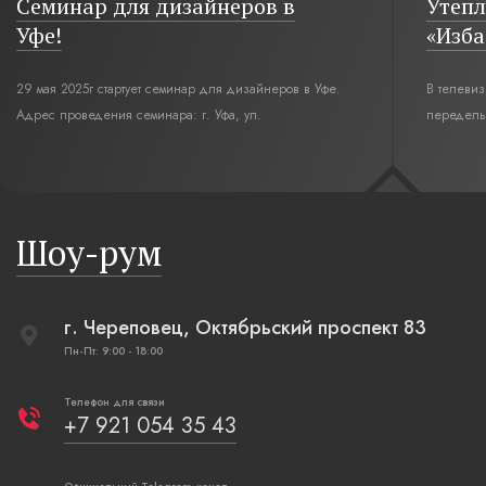
Семинар для дизайнеров в
Утепл
Уфе!
«Изба
29 мая 2025г стартует семинар для дизайнеров в Уфе.
В телеви
Адрес проведения семинара: г. Уфа, ул.
переделы
Революционная,12. Время начала семинара 10:00.
интерьер
современн
бревенча
русская п
Шоу-рум
плетеные
г. Череповец, Октябрьский проспект 83
Пн-Пт: 9:00 - 18:00
Телефон для связи
+7 921 054 35 43