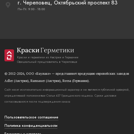
г. Череповец, Октябрьский проспект 83
Пн-Пт: 9:00 - 18:00
Краски и герметики из Австрии и Германии
Официальный представитель в Череповце
© 2012-2026, OOO «Баулаке» — представляет продукцию европейских заводов
Adler (Австрия), Ramsauer (Австрия), Reesa (Германия).
Сайт носит исключительно информационный характер и не является публичной орфертой,
определяемой положениями Статьи 437 Гражданского кодекса. Сроки доставки
согласовываются после подтверждения заказа
Пользовательское соглашение
Политика конфиденциальости