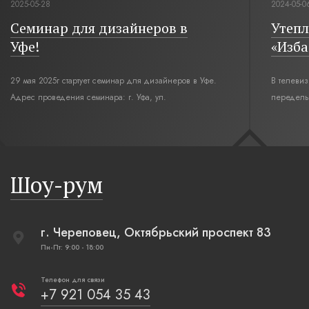
2025-05-28
2024-05-0
Семинар для дизайнеров в
Утепл
Уфе!
«Изба
29 мая 2025г стартует семинар для дизайнеров в Уфе.
В телеви
Адрес проведения семинара: г. Уфа, ул.
переделы
Революционная,12. Время начала семинара 10:00.
интерьер
современн
бревенча
русская п
Шоу-рум
плетеные
г. Череповец, Октябрьский проспект 83
Пн-Пт: 9:00 - 18:00
Телефон для связи
+7 921 054 35 43