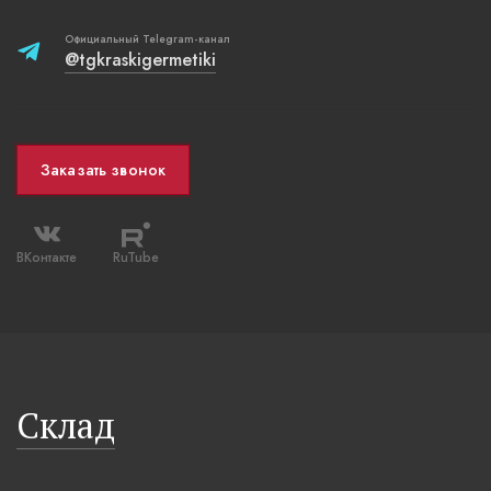
Официальный Telegram-канал
@tgkraskigermetiki
Заказать звонок
ВКонтакте
RuTube
Склад