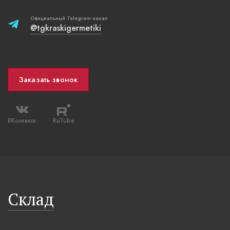
Официальный Telegram-канал
@tgkraskigermetiki
Заказать звонок
ВКонтакте
RuTube
Склад