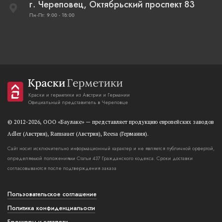
г. Череповец, Октябрьский проспект 83
Пн-Пт: 9:00 - 18:00
Краски и герметики из Австрии и Германии
Официальный представитель в Череповце
© 2012-2026, OOO «Баулаке» — представляет продукцию европейских заводов
Adler (Австрия), Ramsauer (Австрия), Reesa (Германия).
Сайт носит исключительно информационный характер и не является публичной орфертой,
определяемой положениями Статьи 437 Гражданского кодекса. Сроки доставки
согласовываются после подтверждения заказа
Пользовательское соглашение
Политика конфиденциальости