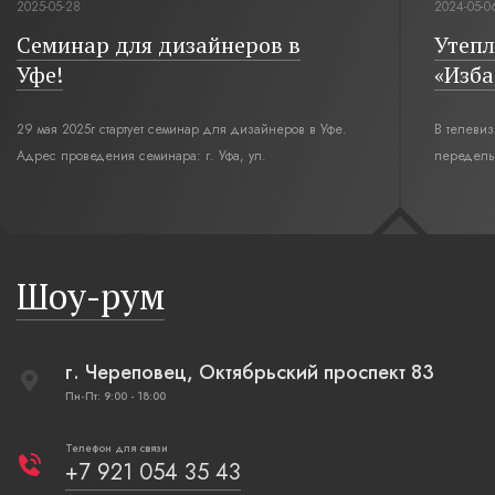
2025-05-28
2024-05-0
Семинар для дизайнеров в
Утепл
Уфе!
«Изба
29 мая 2025г стартует семинар для дизайнеров в Уфе.
В телеви
Адрес проведения семинара: г. Уфа, ул.
переделы
Революционная,12. Время начала семинара 10:00.
интерьер
современн
бревенча
русская п
Шоу-рум
плетеные
г. Череповец, Октябрьский проспект 83
Пн-Пт: 9:00 - 18:00
Телефон для связи
+7 921 054 35 43