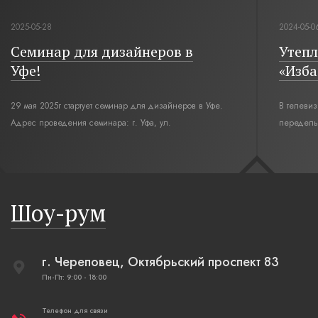
2025-05-28
2024-05-0
Семинар для дизайнеров в
Утепл
Уфе!
«Изба
29 мая 2025г стартует семинар для дизайнеров в Уфе.
В телеви
Адрес проведения семинара: г. Уфа, ул.
переделы
Революционная,12. Время начала семинара 10:00.
интерьер
современн
бревенча
русская п
Шоу-рум
плетеные
г. Череповец, Октябрьский проспект 83
Пн-Пт: 9:00 - 18:00
Телефон для связи