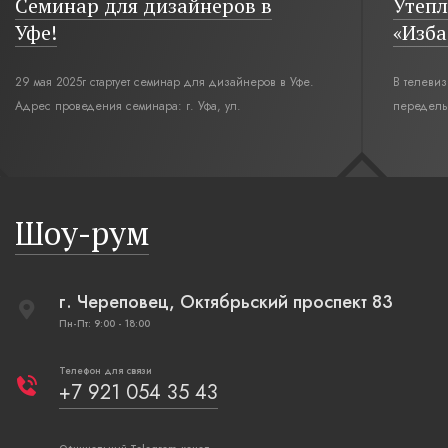
Семинар для дизайнеров в
Утепл
Уфе!
«Изба
29 мая 2025г стартует семинар для дизайнеров в Уфе.
В телеви
Адрес проведения семинара: г. Уфа, ул.
переделы
Революционная,12. Время начала семинара 10:00.
интерьер
современн
бревенча
русская п
Шоу-рум
плетеные
г. Череповец, Октябрьский проспект 83
Пн-Пт: 9:00 - 18:00
Телефон для связи
+7 921 054 35 43