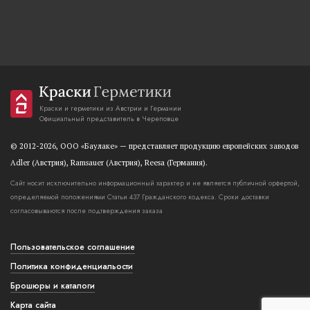
Краски и герметики из Австрии и Германии
Официальный представитель в Череповце
© 2012-2026, OOO «Баулаке» — представляет продукцию европейских заводов
Adler (Австрия), Ramsauer (Австрия), Reesa (Германия).
Сайт носит исключительно информационный характер и не является публичной орфертой,
определяемой положениями Статьи 437 Гражданского кодекса. Сроки доставки
согласовываются после подтверждения заказа
Пользовательское соглашение
Политика конфиденциальости
Брошюры и каталоги
Карта сайта