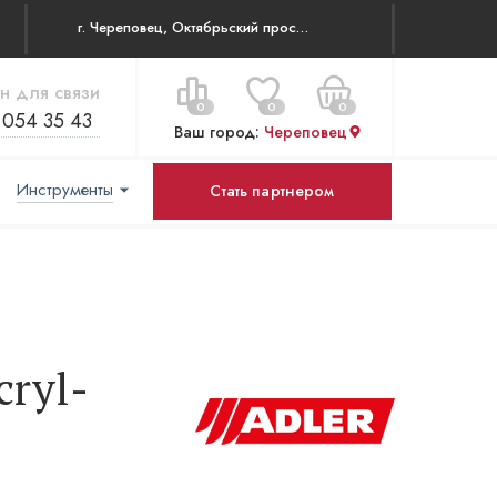
г. Череповец, Октябрьский проспект 83
н для связи
0
0
0
 054 35 43
Ваш город:
Череповец
Инструменты
Стать партнером
Цена за все:
Перейти в корзину
0 ₽
cryl-