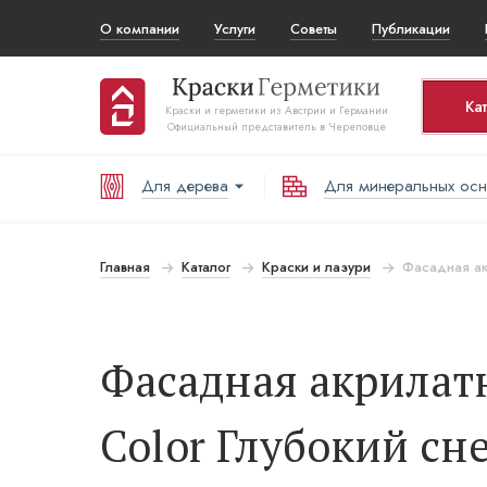
О компании
Услуги
Советы
Публикации
Ка
Краски и герметики из Австрии и Германии
Официальный представитель в Череповце
Для дерева
Для минеральных ос
Корз
То
Главная
Каталог
Краски и лазури
Фасадная акр
В
Фасадная акрилатна
Color Глубокий сне