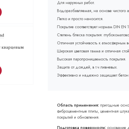
Для наружных работ.
Водоразбавляемая, на основе чистого а
Легко и просто наносится.
Покрытие соответствует нормам DIN EN 
Степень блеска покрытия: глубокоматово
und
Отличная устойчивость к атмосферным в
с кварцевым
Широкая цветовая гамма и отличная стой
Высокая паропроницаемость покрытия.
Защита от дождей, в т.ч ливневых.
Эффективно и надежно защищает бетон 
Область применения:
пригодные основ
фиброцементные плиты, цементная штука
покрытий и обновления.
Подготовка поверхности:
основание д