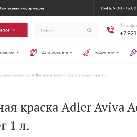
Контактная информация
Пн-Пт: 9:00 - 18:00
Телефо
талог
+7 921
нований
Для металла
Герметики
ина
варов в корзине:
илатная краска Adler Aviva Acryl-Color Глубокий снег 1 л.
аша корзина пуста
я краска Adler Aviva A
г 1 л.