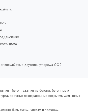
крилата.
1062.
е.
оздействиям.
кость цвета.
от воздействия двуокиси углерода СО2.
ания - бетон, здания из бетона, бетонные и
турка; прочные лакокрасочные покрытия; для новых
олжно быть сухим, чистым и прочным.