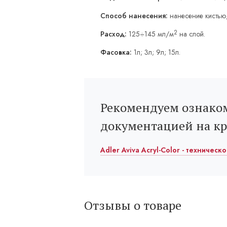
Способ нанесения:
нанесение кистью
2
Расход:
125÷145 мл/м
на слой.
Фасовка:
1л; 3л; 9л; 15л.
Рекомендуем ознаком
документацией на к
Adler Aviva Acryl-Color - техническ
Отзывы о товаре