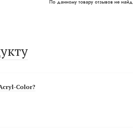
По данному товару отзывов не най
укту
cryl-Color?