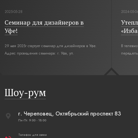
2025-05-28
2024-05-0
Семинар для дизайнеров в
Утепл
Уфе!
«Изба
29 мая 2025г стартует семинар для дизайнеров в Уфе.
В телеви
Адрес проведения семинара: г. Уфа, ул.
переделы
Революционная,12. Время начала семинара 10:00.
интерьер
современн
бревенча
русская п
Шоу-рум
плетеные
г. Череповец, Октябрьский проспект 83
Пн-Пт: 9:00 - 18:00
Телефон для связи