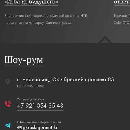
«Изба из будущего»
ответ
В телевизионной передаче «Дачный ответ» на НТВ
Герметик 
переделывают мансарду. Стилистическим
Color ST
интерьерным решением для комнаты под крышей стал
«Дачный о
современный русский стиль. Русская изба,
футбола».
бревенчатые стены выкрашенные в цвет полыни,
русская печь XXI века, светильники, напоминающие
Шоу-рум
плетеные вазы.
г. Череповец, Октябрьский проспект 83
Пн-Пт: 9:00 - 18:00
Телефон для связи
+7 921 054 35 43
Официальный Telegram-канал
@tgkraskigermetiki