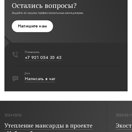
Остались вопросы?
Задайте их нашим профессиональным менеджерам
Напишите нам
Позвонить
+7 921 054 35 43
Jivo
Написать в чат
2024-05-06
2024-03-1
Утепление мансарды в проекте
Экост