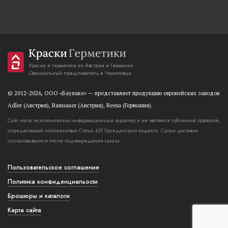
Краски и герметики из Австрии и Германии
Официальный представитель в Череповце
© 2012-2026, OOO «Баулаке» — представляет продукцию европейских заводов
Adler (Австрия), Ramsauer (Австрия), Reesa (Германия).
Сайт носит исключительно информационный характер и не является публичной орфертой,
определяемой положениями Статьи 437 Гражданского кодекса. Сроки доставки
согласовываются после подтверждения заказа
Пользовательское соглашение
Политика конфиденциальости
Брошюры и каталоги
Карта сайта