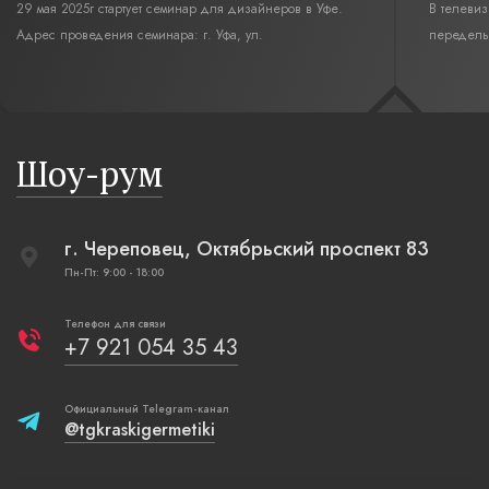
29 мая 2025г стартует семинар для дизайнеров в Уфе.
В телеви
Адрес проведения семинара: г. Уфа, ул.
переделы
Революционная,12. Время начала семинара 10:00.
интерьер
современн
бревенча
русская п
Шоу-рум
плетеные
г. Череповец, Октябрьский проспект 83
Пн-Пт: 9:00 - 18:00
Телефон для связи
+7 921 054 35 43
Официальный Telegram-канал
@tgkraskigermetiki