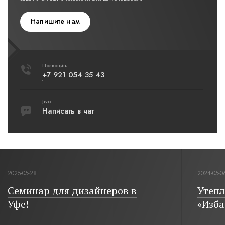
Напишите нам
Позвонить
+7 921 054 35 43
Jivo
Написать в чат
2025-05-28
2024-05-0
Семинар для дизайнеров в
Утепл
Уфе!
«Изба