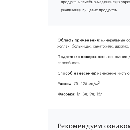
продукта в лечебно-медицинских учр
реализации пищевых продуктов.
Область применения:
минеральные осн
холлах, больницах, санаториях, школах.
Подготовка поверхности:
основание д
способность.
Способ нанесения:
нанесение кистью,
2
Расход:
75–125 мл/м
.
Фасовка:
1л; 3л; 9л; 15л.
Рекомендуем ознаком