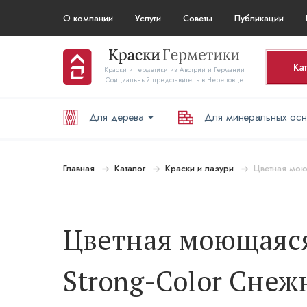
О компании
Услуги
Советы
Публикации
Ка
Краски и герметики из Австрии и Германии
Официальный представитель в Череповце
Для дерева
Для минеральных ос
Корз
То
Главная
Каталог
Краски и лазури
Цветная моющ
В
Цветная моющаяся 
Strong-Color Снеж