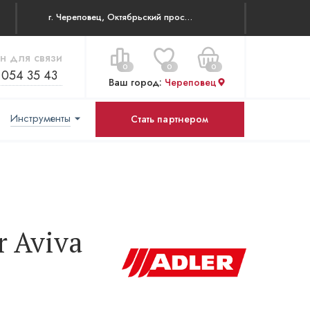
г. Череповец, Октябрьский проспект 83
н для связи
0
0
0
 054 35 43
Ваш город:
Череповец
Инструменты
Стать партнером
Цена за все:
Перейти в корзину
0 ₽
 Aviva