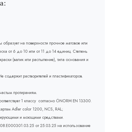
а:
ы образует на поверхности прочное матовое или
ска от 6 до 10 или от 11 до 14 единиц. Степень
краски (валик или распыление), типа основания и
е содержит растворителей и пластификаторов.
частым протираниям.
соответствует 1 классу согласно ÖNORM EN 13300.
картам Adler соlor 1200, NCS, RAL;
цирующими и моющими средствами.
008.E000301.03.25 от 25.03.25 на использование