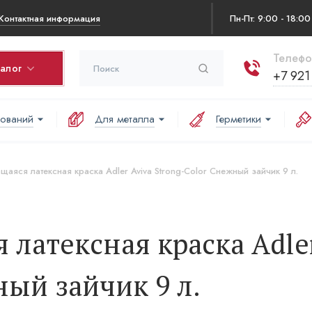
Контактная информация
Пн-Пт: 9:00 - 18:00
Телефо
талог
+7 921
нований
Для металла
Герметики
ина
варов в корзине:
аяся латексная краска Adler Aviva Strong-Color Снежный зайчик 9 л.
аша корзина пуста
латексная краска Adler
ный зайчик 9 л.