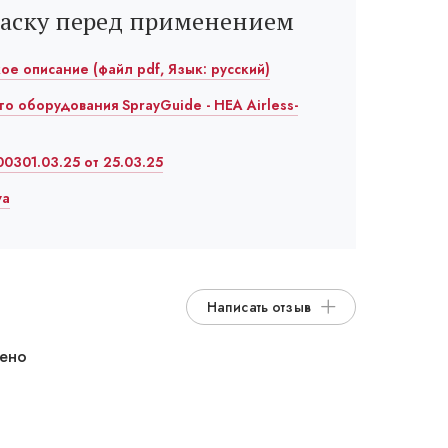
раску перед применением
кое описание (файл pdf, Язык: русский)
го оборудования SprayGuide - HEA Airless-
0301.03.25 от 25.03.25
va
Написать отзыв
дено