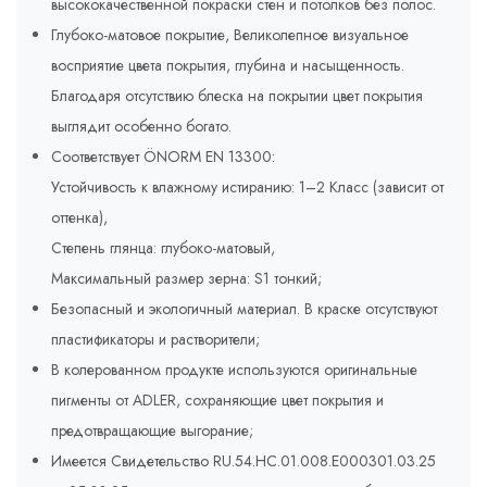
высококачественной покраски стен и потолков без полос.
Глубоко-матовое покрытие, Великолепное визуальное
восприятие цвета покрытия, глубина и насыщенность.
Благодаря отсутствию блеска на покрытии цвет покрытия
выглядит особенно богато.
Соответствует ÖNORM EN 13300:
Устойчивость к влажному истиранию: 1–2 Класс (зависит от
оттенка),
Степень глянца: глубоко-матовый,
Максимальный размер зерна: S1 тонкий;
Безопасный и экологичный материал. В краске отсутствуют
пластификаторы и растворители;
В колерованном продукте используются оригинальные
пигменты от ADLER, сохраняющие цвет покрытия и
предотвращающие выгорание;
Имеется Свидетельство RU.54.HC.01.008.E000301.03.25