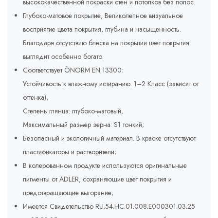
высококачественной покраски стен и потолков без полос.
Глубоко-матовое покрытие, Великолепное визуальное
восприятие цвета покрытия, глубина и насыщенность.
Благодаря отсутствию блеска на покрытии цвет покрытия
выглядит особенно богато.
Соответствует ÖNORM EN 13300:
Устойчивость к влажному истиранию: 1–2 Класс (зависит от
оттенка),
Степень глянца: глубоко-матовый,
Максимальный размер зерна: S1 тонкий;
Безопасный и экологичный материал. В краске отсутствуют
пластификаторы и растворители;
В колерованном продукте используются оригинальные
пигменты от ADLER, сохраняющие цвет покрытия и
предотвращающие выгорание;
Имеется Свидетельство RU.54.HC.01.008.E000301.03.25