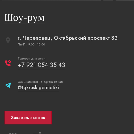
бревенча
русская п
Шоу-рум
плетеные
г. Череповец, Октябрьский проспект 83
Пн-Пт: 9:00 - 18:00
Телефон для связи
+7 921 054 35 43
Официальный Telegram-канал
@tgkraskigermetiki
Заказать звонок