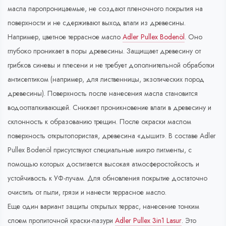
масла паропроницаемые, не создают пленочного покрытия на
поверхности и не сдерживают выход влаги из древесины.
Например, цветное террасное масло
Adler Pullex Bodenöl
. Оно
глубоко проникает в поры древесины. Защищает древесину от
грибков синевы и плесени и не требует дополнительной обработки
антисептиком (например, для лиственницы, экзотических пород
древесины). Поверхность после нанесения масла становится
водоотталкивающей. Снижает проникновение влаги в древесину и
склонность к образованию трещин. После окраски маслом
поверхность открытопористая, древесина «дышит». В составе Adler
Pullex Bodenöl присутствуют специальные микро пигменты, с
помощью которых достигается высокая атмосферостойкость и
устойчивость к УФ-лучам. Для обновления покрытие достаточно
очистить от пыли, грязи и нанести террасное масло.
Еще один вариант защиты открытых террас, нанесение тонким
слоем пропиточной краски-лазури
Adler Pullex 3in1 Lasur
. Это