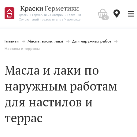
Краски и герметики из Австрии и Германии
0
Официальный представитель в Череповце
Главная
Масла, воски, лаки
Для наружных работ
Настилы и террасы
Масла и лаки по
наружным работам
для настилов и
террас