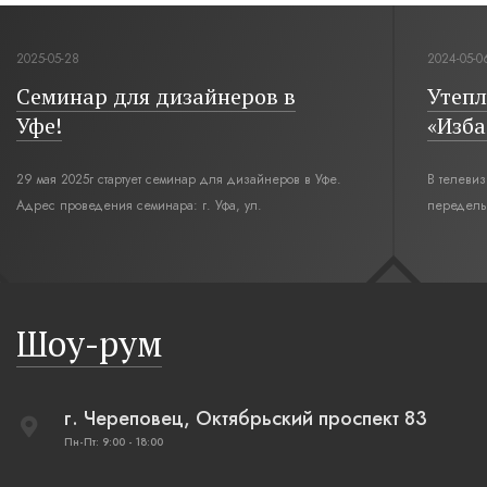
2025-05-28
2024-05-0
Семинар для дизайнеров в
Утепл
Уфе!
«Изба
29 мая 2025г стартует семинар для дизайнеров в Уфе.
В телеви
Адрес проведения семинара: г. Уфа, ул.
переделы
Революционная,12. Время начала семинара 10:00.
интерьер
современн
бревенча
русская п
Шоу-рум
плетеные
г. Череповец, Октябрьский проспект 83
Пн-Пт: 9:00 - 18:00