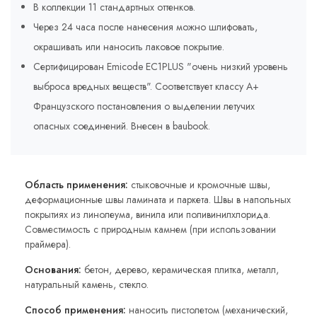
В коллекции 11 стандартных оттенков.
Через 24 часа после нанесения можно шлифовать,
окрашивать или наносить лаковое покрытие.
Сертифицирован Emicode EC1PLUS "очень низкий уровень
выброса вредных веществ". Соответствует классу A+
Французского постановления о выделении летучих
опасных соединений. Внесен в baubook.
Область применения:
стыковочные и кромочные швы,
деформационные швы ламината и паркета. Швы в напольных
покрытиях из линолеума, винила или поливинилхлорида.
Совместимость с природным камнем (при использовании
праймера).
Основания:
бетон, дерево, керамическая плитка, металл,
натуральный камень, cтекло.
Способ применения:
наносить пистолетом (механический,