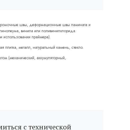
кромочные швы, деформационные швы ламината и
 линолеума, винила или поливинилхлорида.
и использовании праймера).
я плитка, металл, натуральный камень, cтекло.
том (механический, аккумуляторный,
иться с технической