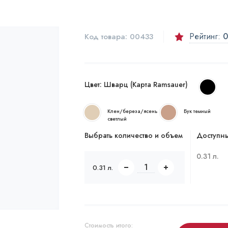
Рейтинг:
0
Код товара:
00433
Цвет:
Шварц (Карта Ramsauer)
Клен/береза/ясень
Бук темный
светлый
Выбрать количество и объем
Доступны
0.31 л.
0.31 л.
Стоимость итого: