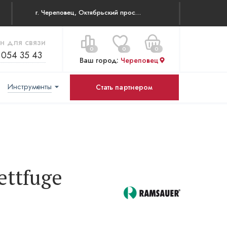
г. Череповец, Октябрьский проспект 83
н для связи
0
0
0
 054 35 43
Ваш город:
Череповец
Инструменты
Стать партнером
Цена за все:
Перейти в корзину
0 ₽
ettfuge