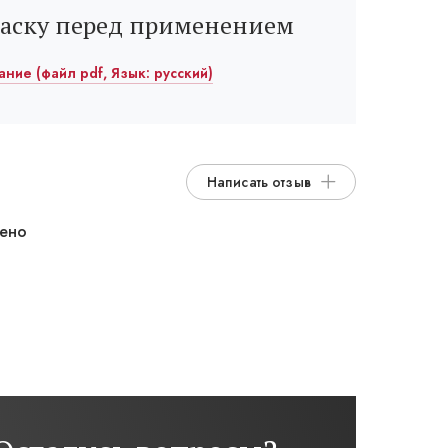
раску перед применением
ание (файл pdf, Язык: русский)
Написать отзыв
дено