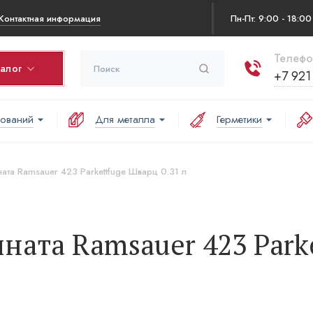
Контактная информация
Пн-Пт: 9:00 - 18:00
Телефо
талог
+7 921
нований
Для металла
Герметики
ина
варов в корзине:
ата Ramsauer 423 Parkettfuge Шварц 0.31 л
аша корзина пуста
ната Ramsauer 423 Park