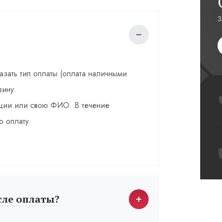
З
казать тип оплаты (оплата наличными
зину.
зации или свою ФИО. В течение
о оплату.
сле оплаты?