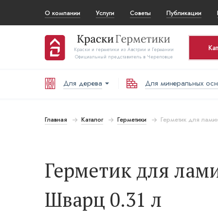
О компании
Услуги
Советы
Публикации
Ка
Краски и герметики из Австрии и Германии
Официальный представитель в Череповце
Для дерева
Для минеральных ос
Корз
То
Главная
Каталог
Герметики
Герметик для ламин
В
Герметик для лами
Шварц 0.31 л