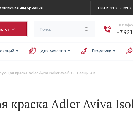
Контактная информация
Пн-Пт: 9:00 - 18:00
Телефо
талог
+7 921
нований
Для металла
Герметики
ина
варов в корзине:
ующая краска Adler Aviva Isolier-Weiß СТ Белый 3 л
аша корзина пуста
краска Adler Aviva Isol