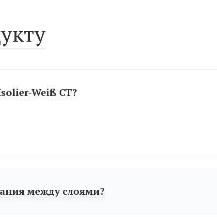
укту
solier-Weiß СТ?
ания между слоями?