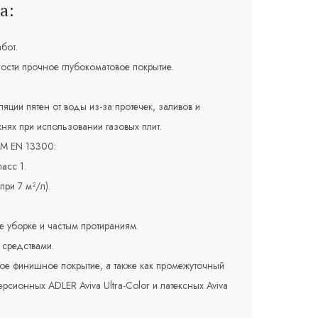
а:
бот.
ости прочное глубокоматовое покрытие.
яции пятен от воды из-за протечек, заливов и
хнях при использовании газовых плит.
RM EN 13300:
асс 1.
при 7 м²/л).
 уборке и частым протираниям.
средствами.
ое финишное покрытие, а также как промежуточный
сионных ADLER Aviva Ultra-Color и латексных Aviva