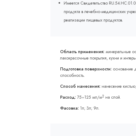
Имеется Свидетельство RU.54.HC.01.
продукта в лечебно-медицинских учр
реализации пищевых продуктов.
Область применения:
минеральные ос
лакокрасочные покрытия, кухни и интер
Подготовка поверхности:
основание д
способность.
Способ нанесения:
нанесение кистью
2
Расход:
75÷125 мл/м
на слой.
Фасовка:
1л; 3л; 9л.