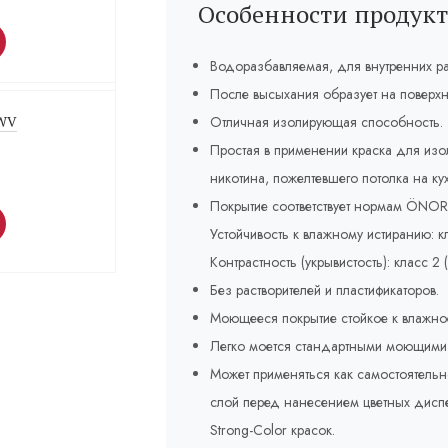
Особенности продукт
Водоразбавляемая, для внутренних ра
После высыхания образует на поверхн
 WV
Отличная изолирующая способность.
Простая в применении краска для изол
никотина, пожелтевшего потолка на ку
Покрытие соответствует нормам ÖNO
Устойчивость к влажному истиранию: кл
Контрастность (укрывистость): класс 2 (
Без растворителей и пластификаторов.
Моющееся покрытие стойкое к влажное
Легко моется стандартными моющими 
Может применяться как самостоятельн
слой перед нанесением цветных диспер
Strong-Color красок.