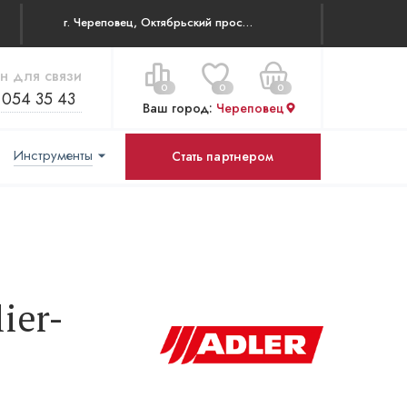
г. Череповец, Октябрьский проспект 83
н для связи
0
0
0
 054 35 43
Ваш город:
Череповец
Инструменты
Стать партнером
Цена за все:
Перейти в корзину
0 ₽
ier-