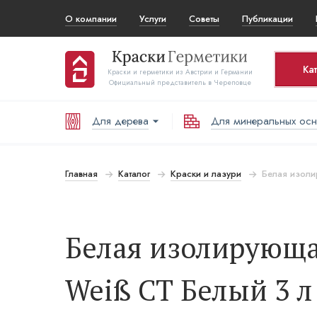
О компании
Услуги
Советы
Публикации
Ка
Краски и герметики из Австрии и Германии
Официальный представитель в Череповце
Для дерева
Для минеральных ос
Корз
То
Главная
Каталог
Краски и лазури
Белая изолир
В
Белая изолирующая 
Weiß СТ Белый 3 л