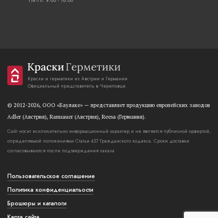
Пн-Пт: 9:00 - 18:00
Краски и герметики из Австрии и Германии
Официальный представитель в Череповце
© 2012-2026, OOO «Баулаке» — представляет продукцию европейских заводов
Adler (Австрия), Ramsauer (Австрия), Reesa (Германия).
Сайт носит исключительно информационный характер и не является публичной орфертой,
определяемой положениями Статьи 437 Гражданского кодекса. Сроки доставки
согласовываются после подтверждения заказа
Пользовательское соглашение
Политика конфиденциальости
Брошюры и каталоги
Карта сайта