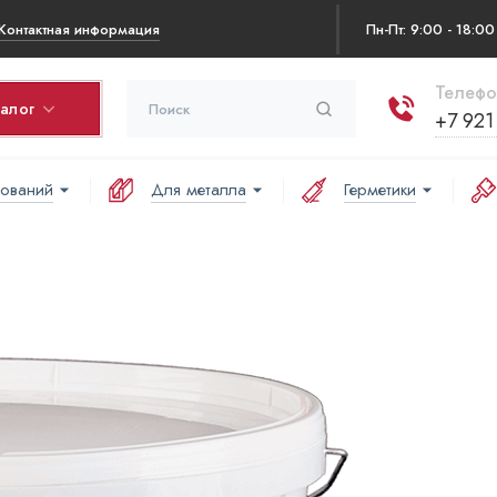
Контактная информация
Пн-Пт: 9:00 - 18:00
Телефо
талог
+7 921
нований
Для металла
Герметики
ина
варов в корзине:
аша корзина пуста