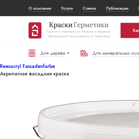
О компании
Услуги
Советы
Публикации
Ка
Краски и герметики из Австрии и Германии
Официальный представитель в Череповце
Для дерева
Для минеральных ос
Корз
То
Reesacryl Fassadenfarbe
Акрилатная фасадная краска
В